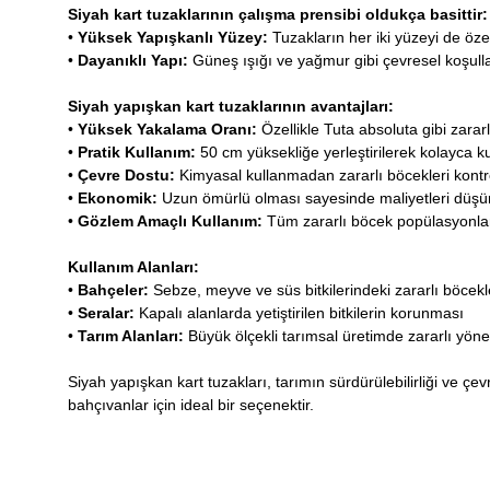
Siyah kart tuzaklarının çalışma prensibi oldukça basittir:
•
Yüksek Yapışkanlı Yüzey:
Tuzakların her iki yüzeyi de öz
•
Dayanıklı Yapı:
Güneş ışığı ve yağmur gibi çevresel koşulla
Siyah yapışkan kart tuzaklarının avantajları:
•
Yüksek Yakalama Oranı:
Özellikle Tuta absoluta gibi zararlı
•
Pratik Kullanım:
50 cm yüksekliğe yerleştirilerek kolayca kull
•
Çevre Dostu:
Kimyasal kullanmadan zararlı böcekleri kontrol
•
Ekonomik:
Uzun ömürlü olması sayesinde maliyetleri düşür
•
Gözlem Amaçlı Kullanım:
Tüm zararlı böcek popülasyonların
Kullanım Alanları:
•
Bahçeler:
Sebze, meyve ve süs bitkilerindeki zararlı böcek
•
Seralar:
Kapalı alanlarda yetiştirilen bitkilerin korunması
•
Tarım Alanları:
Büyük ölçekli tarımsal üretimde zararlı yöne
Siyah yapışkan kart tuzakları, tarımın sürdürülebilirliği ve çe
bahçıvanlar için ideal bir seçenektir.