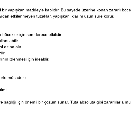
el bir yapışkan maddeyle kaplıdır. Bu sayede üzerine konan zararlı böc
rdan etkilenmeyen tuzaklar, yapışkanlıklarını uzun süre korur.
 böcekler için son derece etkilidir.
anılabilir.
 altına alır.
ür.
ın izlenmesi için idealdir.
lerle mücadele
timi
vre sağlığı için önemli bir çözüm sunar. Tuta absoluta gibi zararlılarla m