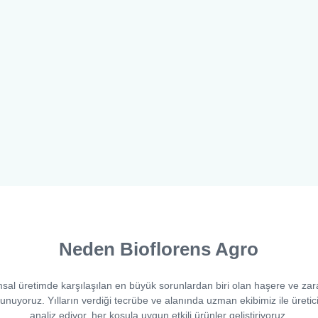
Neden Bioflorens Agro
msal üretimde karşılaşılan en büyük sorunlardan biri olan haşere ve zarar
nuyoruz. Yılların verdiği tecrübe ve alanında uzman ekibimiz ile üreticil
analiz ediyor, her koşula uygun etkili ürünler geliştiriyoruz.